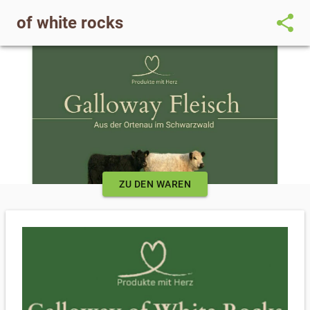
share
of white rocks
ZU DEN WAREN