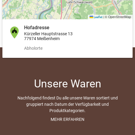
© OpenStreetMap
Leaflet
|
Hofadresse
Kürzeller Hauptstrasse 13
77974 Meißenheim
Abholorte
Unsere Waren
Nachfolgend findest Du alle unsere Waren sortiert und
gruppiert nach Datum der Verfügbarkeit und
Produktkategorien.
Bei von-bis Preisen (z.B. 10,00-15,00 €) wird nach Kilo
MEHR ERFAHREN
abgerechnet und die tatsächliche Größe kann variieren,
da es ein natürliches Produkt ist. Bei der Übergabe wird