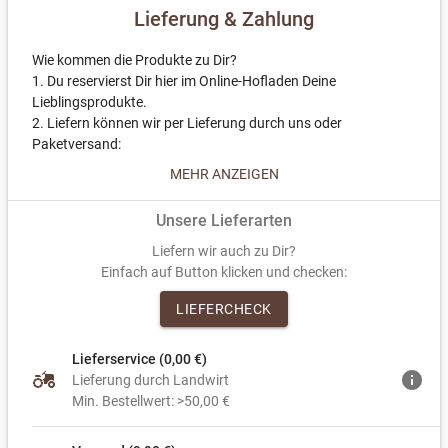
Lieferung & Zahlung
Wie kommen die Produkte zu Dir?
1. Du reservierst Dir hier im Online-Hofladen Deine
Lieblingsprodukte.
2. Liefern können wir per Lieferung durch uns oder
Paketversand:
- Lieferung durch uns: Du bekommst eine Mail mit dem
MEHR ANZEIGEN
geplanten Liefertermin – wir bringen Deine Bestellung direkt
zu Dir.
Unsere Lieferarten
- Paketversand: Du bekommst eine Versandbestätigung –
Deine Bestellung ist dann in wenigen Tagen bei Dir.
Liefern wir auch zu Dir?
3. Zahlen kannst Du per PayPal oder Überweisung.
Einfach auf Button klicken und checken:
4. Teile den Link zu unserem Online-Hofladen – so unterstützt
LIEFERCHECK
Du nicht nur uns, sondern auch die regionale Landwirtschaft.
Wir sagen Danke und freuen uns auf Dich!
Lieferservice (0,00 €)
agriculture
info
Lieferung durch Landwirt
Min. Bestellwert: >50,00 €