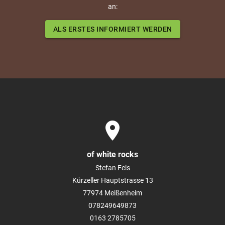
an:
ALS ERSTES INFORMIERT WERDEN
place
of white rocks
Stefan Fels
Kürzeller Hauptstrasse 13
77974
Meißenheim
078249649873
0163 2785705