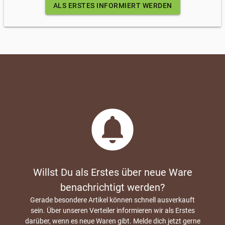
ALS ERSTES INFORMIERT WERDEN
circle_notifications
Willst Du als Erstes über neue Ware
benachrichtigt werden?
Gerade besondere Artikel können schnell ausverkauft
sein. Über unseren Verteiler informieren wir als Erstes
darüber, wenn es neue Waren gibt. Melde dich jetzt gerne