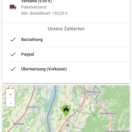
Versand (9,90 €)
local_shipping
Paketversand
Min. Bestellwert: >50,00 €
Unsere Zahlarten
done
Barzahlung
done
Paypal
done
Überweisung (Vorkasse)
+
−